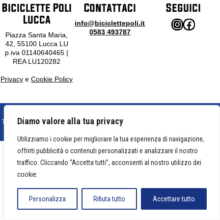
Biciclette Poli
Contattaci
Seguici
Lucca
Instagram
Facebook
info@biciclettepoli.it
0583 493787
Piazza Santa Maria,
42, 55100 Lucca LU
p.iva 01140640465 |
REA LU120282
Privacy
e
Cookie Policy
designed by MA.CO
Diamo valore alla tua privacy
Tutte le immagini sono di proprietà di Poli Antonio di Poli Pierluigi e coperte da copyright.
L’utilizzo delle immagini deve essere autorizzato.
Utilizziamo i cookie per migliorare la tua esperienza di navigazione,
offrirti pubblicità o contenuti personalizzati e analizzare il nostro
traffico. Cliccando “Accetta tutti”, acconsenti al nostro utilizzo dei
cookie.
Personalizza
Rifiuta tutto
Accettare tutto